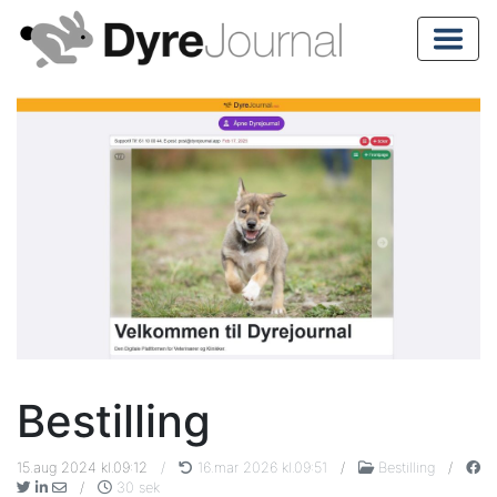
Bestilling
15.aug 2024 kl.09:12
/
16.mar 2026 kl.09:51
/
Bestilling
/
/
30 sek