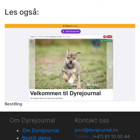
Les også:
Bestilling
Om Dyrejournal
Kontakt oss
Om Dyrejournal
post@dyrejournal.no
Telefon:
(+47) 61 10 00 44
Bestill demo