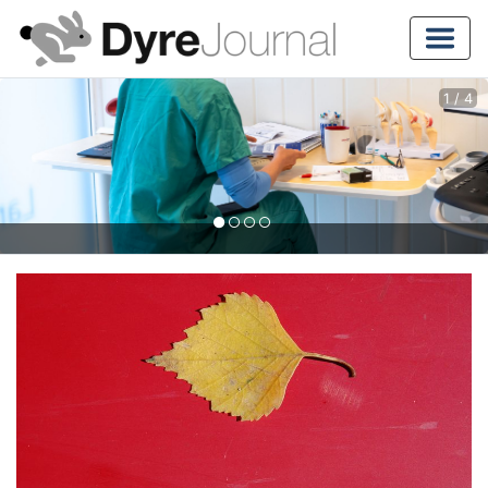
1
/
4